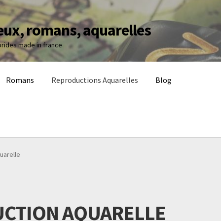
jeux, romans, aquarelles
brides made in france
Romans
Reproductions Aquarelles
Blog
uarelle
CTION AQUARELLE