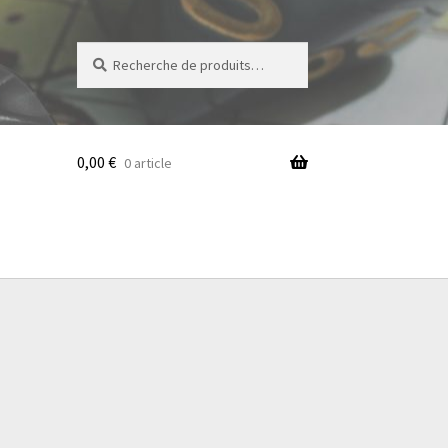
Recherche
Recherche
pour :
0,00
€
0 article