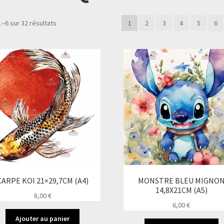
Trié
1–6 sur 32 résultats
1
2
3
4
5
6
du
plus
récent
au
plus
ancien
CARPE KOI 21×29,7CM (A4)
MONSTRE BLEU MIGNO
14,8X21CM (A5)
8,00
€
6,00
€
Ajouter au panier