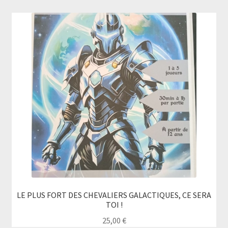
plus
Ouvrir
Mon compte
récent
le
au
menu
plus
enfant
ancien
LE PLUS FORT DES CHEVALIERS GALACTIQUES, CE SERA
TOI !
25,00
€