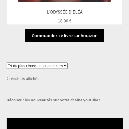
L’ODYSSÉE D’ELÉA
18,00
€
Commandez ce livre sur Amazon
Trié
2 résultats affichés
du
plus
récent
Découvrir les nouveautés sur notre chaine youtube !
au
plus
ancien