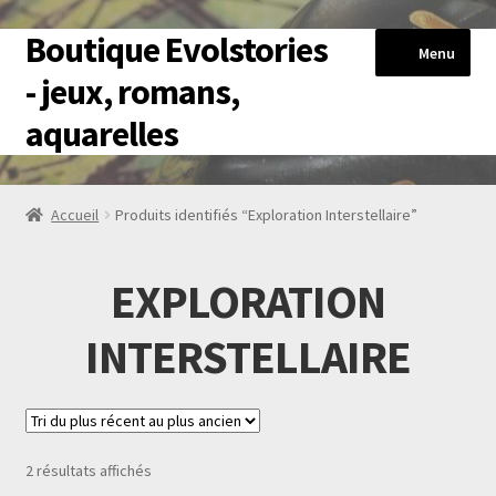
Boutique Evolstories
Aller
Aller
Menu
à
au
- jeux, romans,
la
contenu
aquarelles
navigation
Accueil
Accueil
Produits identifiés “Exploration Interstellaire”
HérosExplore
EXPLORATION
Livres-jeux
INTERSTELLAIRE
Romans
Reproductions Aquarelles
Trié
2 résultats affichés
Blog
du