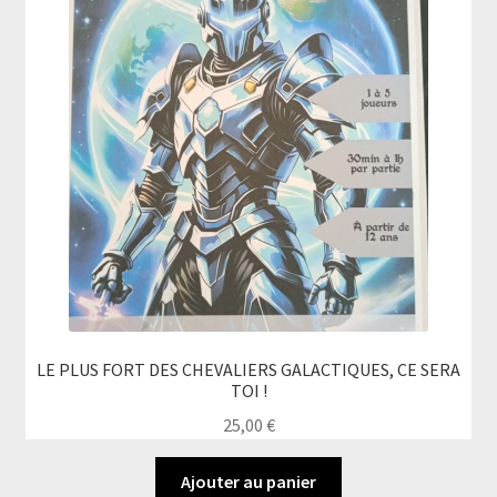
Ouvrir
Mon compte
le
menu
enfant
LE PLUS FORT DES CHEVALIERS GALACTIQUES, CE SERA
TOI !
25,00
€
Ajouter au panier