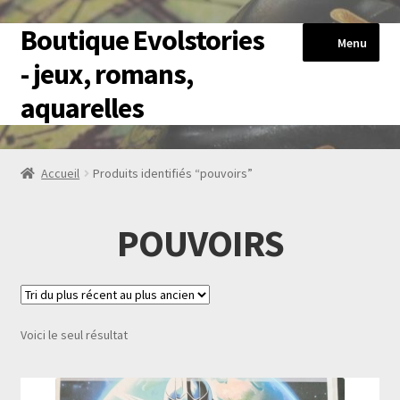
Boutique Evolstories
Aller
Aller
Menu
à
au
- jeux, romans,
la
contenu
aquarelles
navigation
Accueil
Accueil
Produits identifiés “pouvoirs”
HérosExplore
POUVOIRS
Livres-jeux
Romans
Voici le seul résultat
Reproductions Aquarelles
Blog