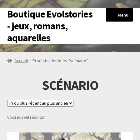
Boutique Evolstories
Aller
Aller
Menu
à
au
- jeux, romans,
la
contenu
aquarelles
navigation
Accueil
Accueil
Produits identifiés “scénario”
HérosExplore
SCÉNARIO
Livres-jeux
Romans
Voici le seul résultat
Reproductions Aquarelles
Blog