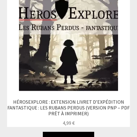
Ouvrir
Mon compte
le
menu
enfant
HÉROSEXPLORE : EXTENSION LIVRET D’EXPÉDITION
FANTASTIQUE : LES RUBANS PERDUS (VERSION PNP – PDF
PRÊT À IMPRIMER)
4,99
€