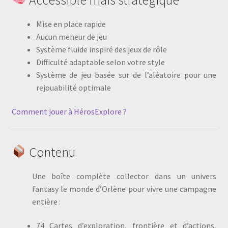
Mise en place rapide
Aucun meneur de jeu
Système fluide inspiré des jeux de rôle
Difficulté adaptable selon votre style
Système de jeu basée sur de l’aléatoire pour une
rejouabilité optimale
Comment jouer à HérosExplore ?
Contenu
Une boîte complète collector dans un univers
fantasy le monde d’Orlène pour vivre une campagne
entière :
74 Cartes d’exploration, frontière et d’actions,