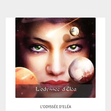
a
à
plusieurs
8,00 €
variations.
Les
options
peuvent
être
choisies
sur
la
page
du
produit
L’ODYSSÉE D’ELÉA