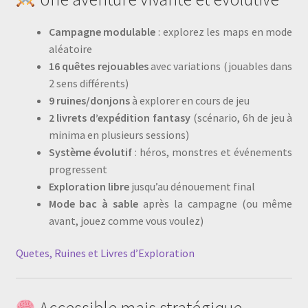
Campagne modulable
: explorez les maps en mode
aléatoire
16 quêtes rejouables
avec variations (jouables dans
2 sens différents)
9 ruines/donjons
à explorer en cours de jeu
2 livrets d’expédition fantasy
(scénario, 6h de jeu à
minima en plusieurs sessions)
Système évolutif
: héros, monstres et événements
progressent
Exploration libre
jusqu’au dénouement final
Mode bac à sable
après la campagne (ou même
avant, jouez comme vous voulez)
Quetes, Ruines et Livres d’Exploration
Accessible mais stratégique