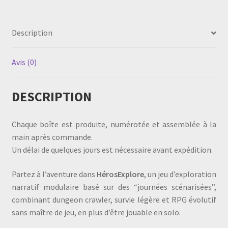
Description
Avis (0)
DESCRIPTION
Chaque boîte est produite, numérotée et assemblée à la
main après commande.
Un délai de quelques jours est nécessaire avant expédition.
Partez à l’aventure dans
HérosExplore
, un jeu d’exploration
narratif modulaire basé sur des “journées scénarisées”,
combinant dungeon crawler, survie légère et RPG évolutif
sans maître de jeu, en plus d’être jouable en solo.