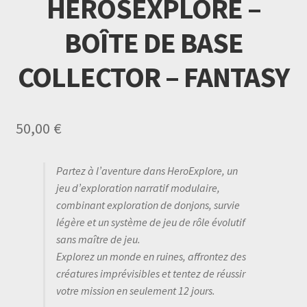
HÉROSEXPLORE –
BOÎTE DE BASE
COLLECTOR – FANTASY
50,00
€
Partez à l’aventure dans HeroExplore, un
jeu d’exploration narratif modulaire,
combinant exploration de donjons, survie
légère et un système de jeu de rôle évolutif
sans maître de jeu.
Explorez un monde en ruines, affrontez des
créatures imprévisibles et tentez de réussir
votre mission en seulement 12 jours.