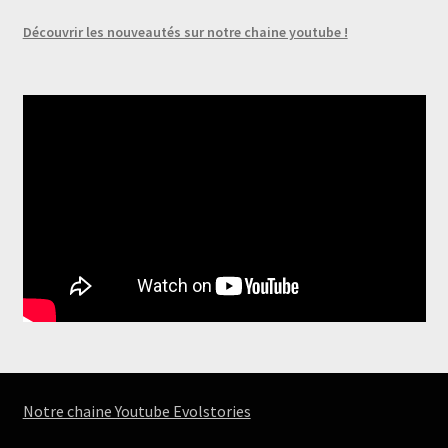
ancien
page
Découvrir les nouveautés sur notre chaine youtube !
du
produit
Notre chaine Youtube Evolstories