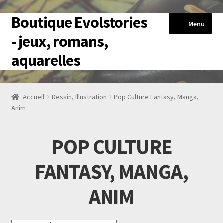
Boutique Evolstories
Aller
Aller
Menu
à
au
- jeux, romans,
la
contenu
aquarelles
navigation
Accueil
Accueil
Dessin, Illustration
Pop Culture Fantasy, Manga,
Anim
HérosExplore
Livres-jeux
POP CULTURE
Romans
FANTASY, MANGA,
ANIM
Reproductions Aquarelles
Blog