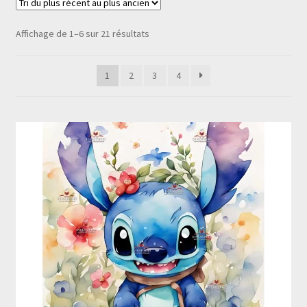
Ouvrir
Mon compte
Trié
Affichage de 1–6 sur 21 résultats
le
du
menu
plus
enfant
1
2
3
4
récent
au
plus
ancien