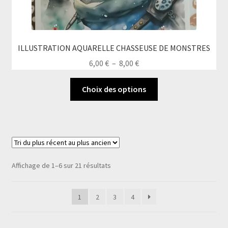
ILLUSTRATION AQUARELLE CHASSEUSE DE MONSTRES
Plage
6,00
€
–
8,00
€
de
Ce
prix :
Choix des options
produit
6,00 €
a
à
plusieurs
8,00 €
variations.
Les
options
Trié
Affichage de 1–6 sur 21 résultats
peuvent
du
être
plus
1
2
3
4
choisies
récent
au
sur
plus
la