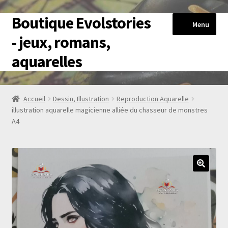
Boutique Evolstories
Aller
Aller
Menu
à
au
- jeux, romans,
la
contenu
aquarelles
navigation
Accueil
Accueil
Dessin, Illustration
Reproduction Aquarelle
illustration aquarelle magicienne alliée du chasseur de monstres
HérosExplore
A4
Livres-jeux
Romans
Reproductions Aquarelles
Blog