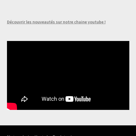
variations.
Les
options
Découvrir les nouveautés sur notre chaine youtube !
peuvent
être
choisies
sur
la
page
du
produit