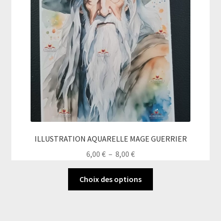
ILLUSTRATION AQUARELLE MAGE GUERRIER
Plage
6,00
€
–
8,00
€
de
Ce
prix :
Choix des options
produit
6,00 €
a
à
plusieurs
8,00 €