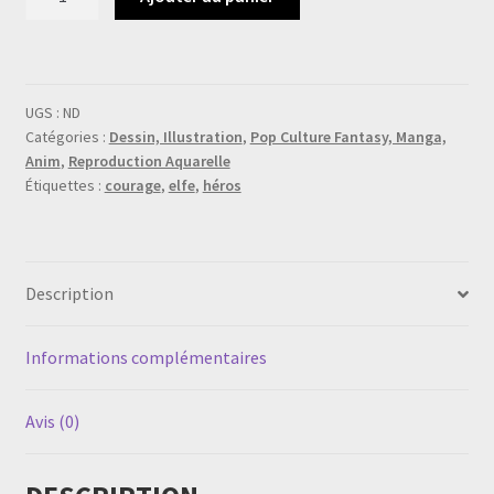
de
illustration
aquarelle
héros
UGS :
ND
elfe
Catégories :
Dessin, Illustration
,
Pop Culture Fantasy, Manga,
Anim
,
Reproduction Aquarelle
Étiquettes :
courage
,
elfe
,
héros
Description
Informations complémentaires
Avis (0)