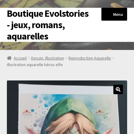
Boutique Evolstories
Aller
Aller
Menu
à
au
- jeux, romans,
la
contenu
aquarelles
navigation
Accueil
Accueil
Dessin, Illustration
Reproduction Aquarelle
illustration aquarelle héros elfe
HérosExplore
Livres-jeux
Romans
Reproductions Aquarelles
Blog