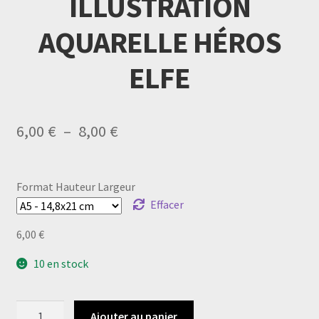
ILLUSTRATION
AQUARELLE HÉROS
ELFE
Plage
6,00
€
–
8,00
€
de
prix :
Format Hauteur Largeur
6,00 €
Effacer
à
6,00
€
8,00 €
10 en stock
quantité
Ajouter au panier