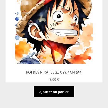
peuvent
être
choisies
sur
la
page
du
produit
ROI DES PIRATES 21 X 29,7 CM (A4)
8,00
€
Ajouter au panier