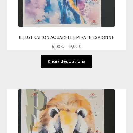
ILLUSTRATION AQUARELLE PIRATE ESPIONNE
Plage
6,00
€
–
9,00
€
de
Ce
prix :
Choix des options
produit
6,00 €
a
à
plusieurs
9,00 €
variations.
Les
options
peuvent
être
choisies
sur