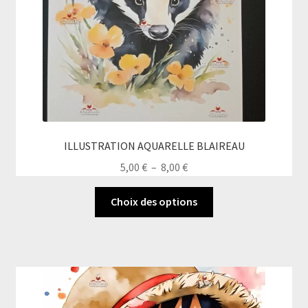
la
page
du
produit
ILLUSTRATION AQUARELLE BLAIREAU
Plage
5,00
€
–
8,00
€
de
Ce
prix :
Choix des options
produit
5,00 €
a
à
plusieurs
8,00 €
variations.
Les
options